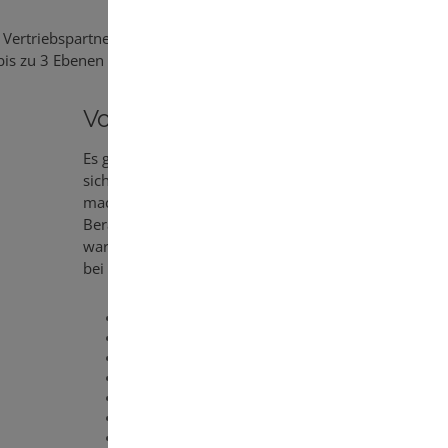
h Vertriebspartner wird, sich einen Kundenstamm
bis zu 3 Ebenen + Boni!
Vorteile bei MIVITA:
Es gibt sehr viele gute Gründe, um
sich mit mivita selbständig zu
machen. Viele Beraterinnen und
Beratern antworten auf die Frage,
warum sie sich für den Direktvertrieb
bei mivita entschieden haben:
20-40% Verkaufsmarge
Attraktive Boni und Aktionen
Verdienst bis in 3 Ebenen
Kein Mindestumsatz
Freie Zeiteinteilung
Arbeiten im Team
Werbemittel & Onlineshop auf