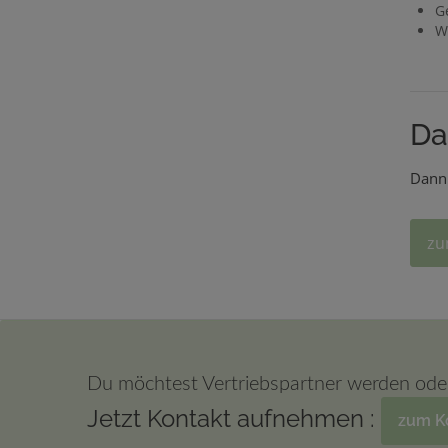
G
W
Da
Dann 
zu
Du möchtest Vertriebspartner werden ode
Jetzt Kontakt aufnehmen :
zum K