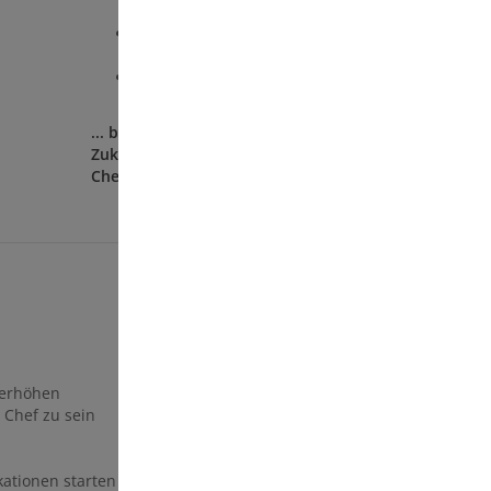
Wunsch
Versand- u. Retourenabwicklung
durch MIVITA
Schulungen auf Mallorca
... baue Dir eine selbstbestimmte
Zukunft auf, in der Du Dein eigener
Chef bist.
 erhöhen
 Chef zu sein
ationen starten zu können