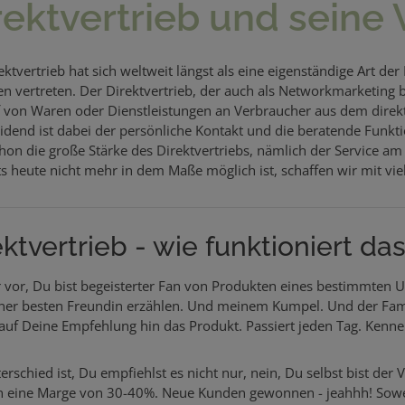
rektvertrieb und seine 
ktvertrieb hat sich weltweit längst als eine eigenständige Art der 
n vertreten. Der Direktvertrieb, der auch als Networkmarketing 
 von Waren oder Dienstleistungen an Verbraucher aus dem direkte
idend ist dabei der persönliche Kontakt und die beratende Funkti
hon die große Stärke des Direktvertriebs, nämlich der Service 
ts heute nicht mehr in dem Maße möglich ist, schaffen wir mit vie
ektvertrieb - wie funktioniert d
ir vor, Du bist begeisterter Fan von Produkten eines bestimmten
ner besten Freundin erzählen. Und meinem Kumpel. Und der Famil
auf Deine Empfehlung hin das Produkt. Passiert jeden Tag. Kennen
erschied ist, Du empfiehlst es nicht nur, nein, Du selbst bist de
 eine Marge von 30-40%. Neue Kunden gewonnen - jeahhh! Sowei