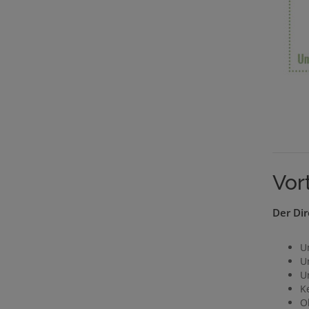
Vor
Der Dir
U
U
Um
K
O