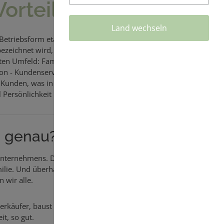
Vorteile
Land wechseln
Betriebsform etabliert und ist bereits in vielen
bezeichnet wird, beschreibt den
persönlichen
n Umfeld: Familie, Freunde, Kollegen o.ä..
on - Kundenservice par Excellence! Und das ist
am Kunden, was in den anonymen Weiten des
l Persönlichkeit und Transparenz.
as genau?
 Unternehmens. Du denkst Dir: „Super - das muss
ie. Und überhaupt der ganzen Welt.“ - und die
 wir alle.
r Verkäufer, baust Dir einen Kundenstamm auf und
t, so gut.