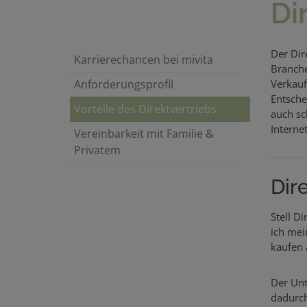
Di
Der Dire
Karrierechancen bei mivita
Branche
Anforderungsprofil
Verkauf
Entsche
Vorteile des Direktvertriebs
auch sc
Interne
Vereinbarkeit mit Familie &
Privatem
Dir
Stell D
ich mei
kaufen 
Der Unt
dadurch