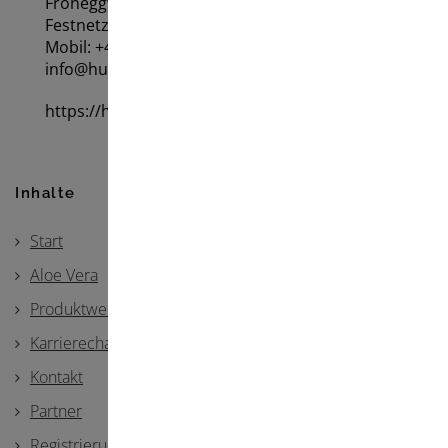
Froneggweg 11 • CH-4310 Rheinfelden
Festnetz: +41795270404
Mobil: +41 795270404
info@hundereha.ch
https://hundereha.mivita.care
Inhalte
Start
Aloe Vera
Produktwelt
Karrierechancen
Kontakt
Partner
Registrierung