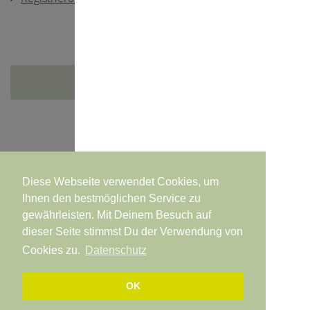
Versandkostenfrei ab 80,00 €
Diese Webseite verwendet Cookies, um
Ihnen den bestmöglichen Service zu
© All Rights Reserved, mivita.care
•
Zahlungsarten
•
gewährleisten. Mit Deinem Besuch auf
Versandkosten
•
AGB
•
Widerrufsbelehrung
•
dieser Seite stimmst Du der Verwendung von
Vertrag widerrufen
•
Datenschutzerklärung
•
Impressum
Cookies zu.
Datenschutz
OK