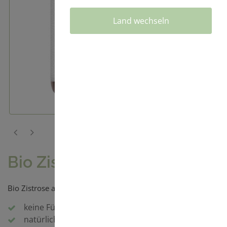
Land wechseln
Bio Zistrose
Bio Zistrose aus 100 % Bio Zistrose gemahlen
keine Füll- und Trennstoffe
natürlich ° rein ° vegan