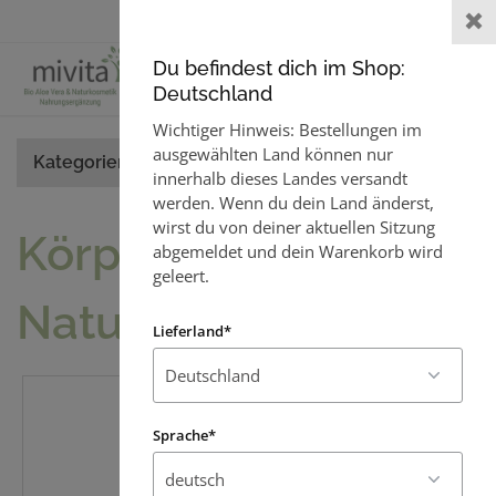
Lieferland:
Deutschland
Sprache :
0
Du befindest dich im Shop:
Deutschland
Wichtiger Hinweis: Bestellungen im
ausgewählten Land können nur
Kategorien
innerhalb dieses Landes versandt
werden. Wenn du dein Land änderst,
wirst du von deiner aktuellen Sitzung
Körperpflege
abgemeldet und dein Warenkorb wird
geleert.
Naturkosmetik
Lieferland*
Sprache*